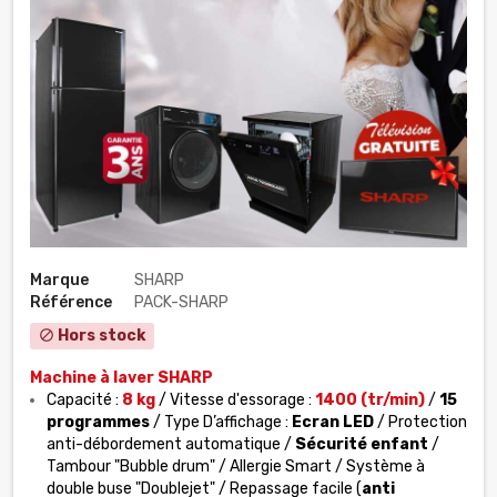
Marque
SHARP
Référence
PACK-SHARP
Hors stock
block
Machine à laver SHARP
Capacité :
8 kg
/ Vitesse d'essorage :
1400 (tr/min)
/
15
programmes
/ Type D’affichage :
Ecran LED
/ Protection
anti-débordement automatique /
Sécurité enfant
/
Tambour "Bubble drum" / Allergie Smart / Système à
double buse "Doublejet" / Repassage facile (
anti