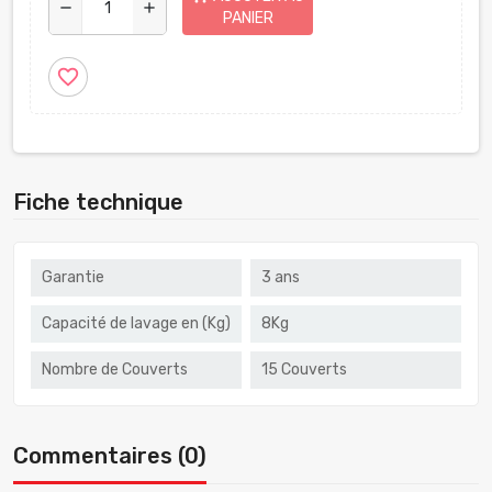
remove
add
PANIER
favorite_border
Fiche technique
Garantie
3 ans
Capacité de lavage en (Kg)
8Kg
Nombre de Couverts
15 Couverts
Commentaires (0)