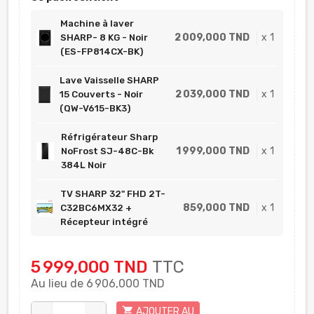
Machine à laver
2 009,000 TND
x
1
SHARP- 8 KG - Noir
(ES-FP814CX-BK)
Lave Vaisselle SHARP
2 039,000 TND
x
1
15 Couverts - Noir
(QW-V615-BK3)
Réfrigérateur Sharp
1 999,000 TND
x
1
NoFrost SJ-48C-Bk
384L Noir
TV SHARP 32" FHD 2T-
859,000 TND
x
1
C32BC6MX32 +
Récepteur intégré
5 999,000 TND
TTC
Au lieu de 6 906,000 TND
shopping_cart
AJOUTER AU