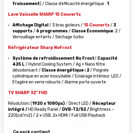
froissement
) / Classe d’efficacité énergétique :
1
Lave Vaisselle SHARP 15 Couverts
Affichage Digital
/ 3 bras gicleurs /
15 Couverts
/
3
supports
/
6 programmes
/
Classe Économique
: 2
/
Verrouillage enfants / Séchage turbo
Réfrigérateur Sharp NoFrost
Système de refroidissement No Frost
/
Capacité
425 L
/
Hybrid Cooling System / Ag + Nano filtre
désodorisant /
Classe énergétique : 2
/ Poignée
cylindrique en acier inoxydable / Eclairage intérieur: LED /
Etagère en verre robuste / Alarme porte ouverte
TV SHARP 32" FHD
Résolution
:
(
1920 x 1080px)
/
Direct LED /
Récepteur
intégré /
HD Ready Panel /
DVB-T2/S2 /
Brightness –
220(cd/m2) / 2 x USB, 2x HDMI / Full USB Playback
Ce pack contient