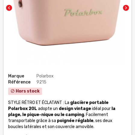
chevron_left
chevron_right
Marque
Polarbox
Référence
9215
Hors stock
block
STYLE RÉTRO ET ÉCLATANT : La
glacière portable
Polarbox 20L
adopte un
design vintage
idéal pour
la
plage, le pique-nique ou le camping
. Facilement
transportable grâce à sa
poignée réglable
, ses deux
boucles latérales et son couvercle amovible.