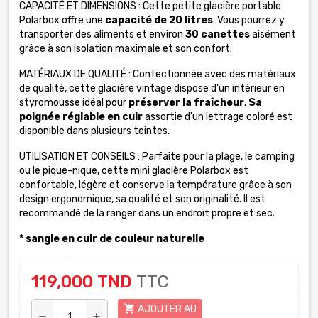
CAPACITÉ ET DIMENSIONS : Cette petite glacière portable
Polarbox offre une
capacité de 20 litres
. Vous pourrez y
transporter des aliments et environ
30 canettes
aisément
grâce à son isolation maximale et son confort.
MATÉRIAUX DE QUALITÉ : Confectionnée avec des matériaux
de qualité, cette glacière vintage dispose d'un intérieur en
styromousse idéal pour
préserver la fraîcheur
.
Sa
poignée réglable en cuir
assortie d'un lettrage coloré est
disponible dans plusieurs teintes.
UTILISATION ET CONSEILS : Parfaite pour la plage, le camping
ou le pique-nique, cette mini glacière Polarbox est
confortable, légère et conserve la température grâce à son
design ergonomique, sa qualité et son originalité. Il est
recommandé de la ranger dans un endroit propre et sec.
*
sangle en cuir de couleur naturelle
119,000 TND
TTC
shopping_cart
AJOUTER AU
remove
add