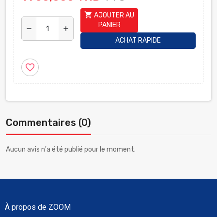
shopping_cart
AJOUTER AU
PANIER
remove
add
ACHAT RAPIDE
favorite_border
Commentaires (0)
Aucun avis n'a été publié pour le moment.
À propos de ZOOM