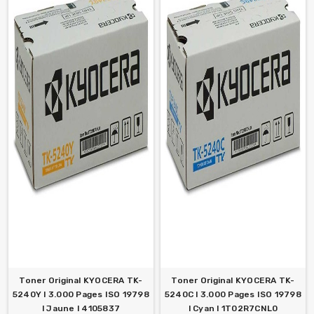
Toner Original KYOCERA TK-
Toner Original KYOCERA TK-
5240Y l 3.000 Pages ISO 19798
5240C l 3.000 Pages ISO 19798
l Jaune l 4105837
l Cyan l 1T02R7CNL0