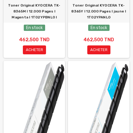
Toner Original KYOCERA TK-
Toner Original KYOCERA TK-
8365M l 12.000 Pages l
8365Y l 12.000 Pages l jaune l
Magenta l 1T02YPBNL0 l
1T02YPANL0
En stock
En stock
462,500 TND
462,500 TND
ACHETER
ACHETER