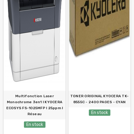
Multifonction Laser
TONER ORIGINAL KYOCERA TK-
Monochrome 3en1 l KYOCERA
8555C - 2400 PAGES - CYAN
ECOSYS FS-1025MFP l 25ppm l
En stock
Réseau
En stock