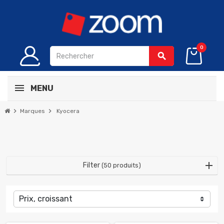
0
search
MENU
chevron_right
chevron_right
Marques
Kyocera
Filter
(50 produits)
Prix, croissant