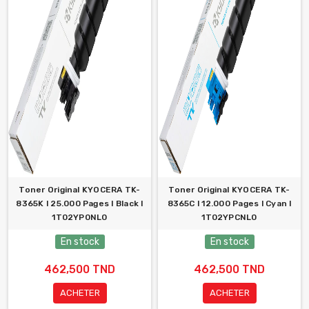
Toner Original KYOCERA TK-
Toner Original KYOCERA TK-
8365K l 25.000 Pages l Black l
8365C l 12.000 Pages l Cyan l
1T02YP0NL0
1T02YPCNL0
En stock
En stock
462,500 TND
462,500 TND
ACHETER
ACHETER