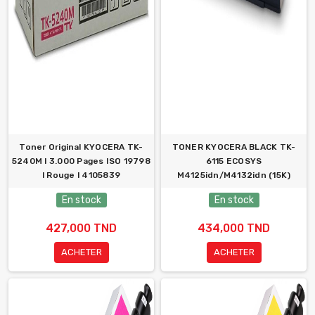
Toner Original KYOCERA TK-
TONER KYOCERA BLACK TK-
5240M l 3.000 Pages ISO 19798
6115 ECOSYS
l Rouge l 4105839
M4125idn/M4132idn (15K)
En stock
En stock
427,000 TND
434,000 TND
ACHETER
ACHETER