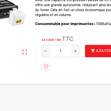
Avec une capacité d'impression élevée de 35 0
offre une grande autonomie, réduisant ainsi l
du toner. Cela en fait un choix économique pou
régulière et en volume.
Consommable pour imprimantes :
TASKalfa
TTC
547,000 TND
shopping_cart
zoom_out_map
AJOUTER
remove
add
favorite_border