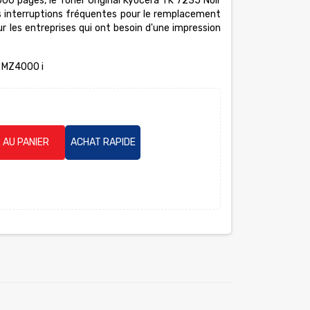
00 pages, le Toner Original Kyocera TK 7235 Noir
es interruptions fréquentes pour le remplacement
r les entreprises qui ont besoin d'une impression
 MZ4000 i
 AU PANIER
ACHAT RAPIDE