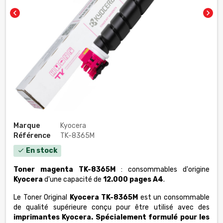
chevron_left
chevron_right
Marque
Kyocera
Référence
TK-8365M
En stock
check
Toner magenta TK-8365M
: consommables d'origine
Kyocera
d'une capacité de
12.000 pages A4
.
Le Toner Original
Kyocera
TK-8365M
est un consommable
de qualité supérieure conçu pour être utilisé avec des
imprimantes Kyocera. Spécialement formulé pour les