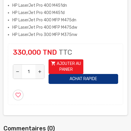
HP LaserJet Pro 400 M451dn
HP LaserJet Pro 400 M451d
HP LaserJet Pro 400 MFP M475dn
HP LaserJet Pro 400 MFP M475dw
HP LaserJet Pro 300 MFP M375nw
330,000 TND
TTC
shopping_cart
AJOUTER AU
PANIER
remove
add
ACHAT RAPIDE
favorite_border
Commentaires (0)