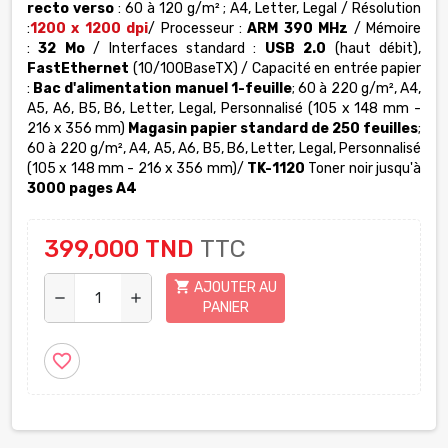
recto verso
: 60 à 120 g/m² ; A4, Letter, Legal
/ Résolution
:
1200 x 1200 dpi
/ Processeur :
ARM 390 MHz
/ Mémoire
:
32 Mo
/ Interfaces standard :
USB 2.0
(haut débit),
FastEthernet
(10/100BaseTX) / Capacité en entrée papier
:
Bac d'alimentation manuel 1-feuille
; 60 à 220 g/m², A4,
A5, A6, B5, B6, Letter, Legal, Personnalisé (105 x 148 mm -
216 x 356 mm)
Magasin papier standard de 250 feuilles
;
60 à 220 g/m², A4, A5, A6, B5, B6, Letter, Legal, Personnalisé
(105 x 148 mm - 216 x 356 mm)/
TK-1120
Toner noir jusqu'à
3000 pages A4
399,000 TND
TTC
shopping_cart
AJOUTER AU
remove
add
PANIER
favorite_border