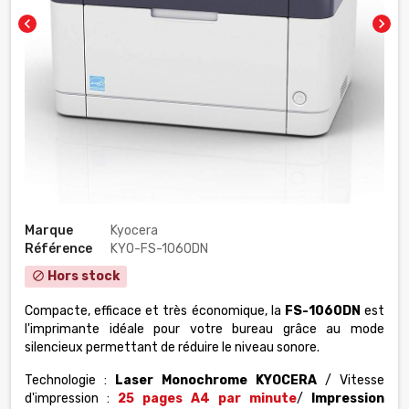
chevron_left
chevron_right
Marque
Kyocera
Référence
KYO-FS-1060DN
Hors stock
block
Compacte, efficace et très économique, la
FS-1060DN
est
l'imprimante idéale pour votre bureau grâce au mode
silencieux permettant de réduire le niveau sonore.
Technologie :
Laser Monochrome KYOCERA
/ Vitesse
d'impression :
25 pages A4 par minute
/
Impression