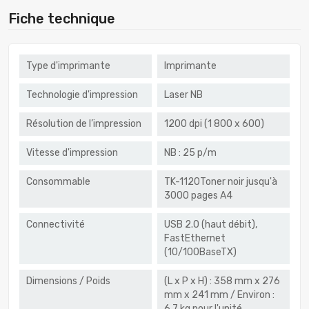
Fiche technique
Type d'imprimante
Imprimante
Technologie d'impression
Laser NB
Résolution de l’impression
1200 dpi (1 800 x 600)
Vitesse d'impression
NB : 25 p/m
Consommable
TK-1120Toner noir jusqu'à
3000 pages A4
Connectivité
USB 2.0 (haut débit),
FastEthernet
(10/100BaseTX)
Dimensions / Poids
(L x P x H) : 358 mm x 276
mm x 241 mm / Environ :
6,7 kg pour l'unité