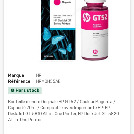
Marque
HP
Référence
HPM0H55AE
Hors stock
new_releases
Bouteille d'encre Originale HP GT52 / Couleur Magenta /
Capacité 70ml / Compatible avec Imprimante HP: HP
DeskJet GT 5810 All-in-One Printer, HP
DeskJet GT 5820
All-in-One Printer