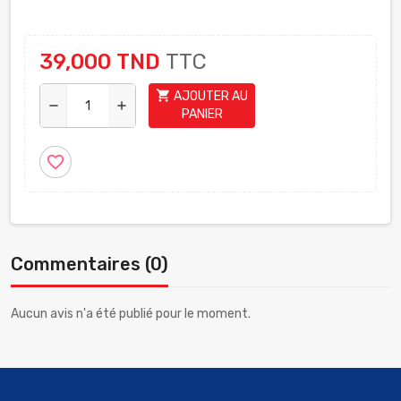
39,000 TND
TTC
shopping_cart
AJOUTER AU
remove
add
PANIER
favorite_border
Commentaires (0)
Aucun avis n'a été publié pour le moment.