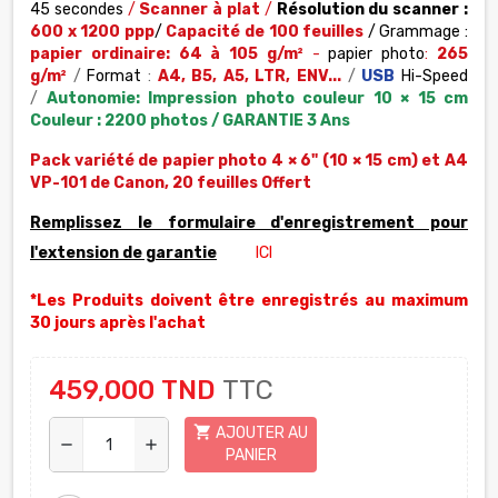
45 secondes
/
Scanner à plat
/
Résolution du scanner
:
600 x 1200 ppp
/
Capacité de 100 feuilles
/ Grammage :
papier ordinaire: 64 à 105 g/m²
-
papier photo
:
265
g/m²
/
Format
:
A4, B5, A5, LTR, ENV...
/
USB
Hi-Speed
/
Autonomie: Impression photo couleur 10 × 15 cm
Couleur : 2200 photos /
GARANTIE 3 Ans
Pack variété de papier photo 4 × 6" (10 × 15 cm) et A4
VP-101 de Canon, 20 feuilles Offert
Remplissez le formulaire d'enregistrement pour
l'extension de garantie
ICI
*Les Produits doivent être enregistrés au maximum
30 jours après l'achat
459,000 TND
TTC
shopping_cart
AJOUTER AU
remove
add
PANIER