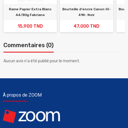
Rame Papier Extra Blanc
Bouteille d'encre Canon GI-
Boute
A4/80g Fabriano
41N- Noir
15,900 TND
47,000 TND
Commentaires (0)
Aucun avis n'a été publié pour le moment.
À propos de ZOOM