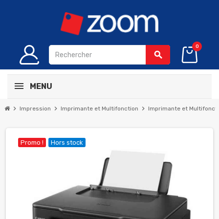
0
search
MENU
chevron_right
chevron_right
chevron_right
Impression
Imprimante et Multifonction
Imprimante et Multifoncti
Promo !
Hors stock