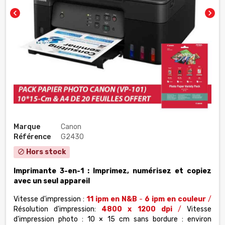
chevron_left
chevron_right
Marque
Canon
Référence
G2430
Hors stock
block
Imprimante 3-en-1 : Imprimez, numérisez et copiez
avec un seul appareil
Vitesse d'impression :
11 ipm en N&B
-
6 ipm en couleur
/
Résolution d'impression
:
4800 x 1200 dpi
/
Vitesse
d'impression photo : 10 × 15 cm sans bordure : environ