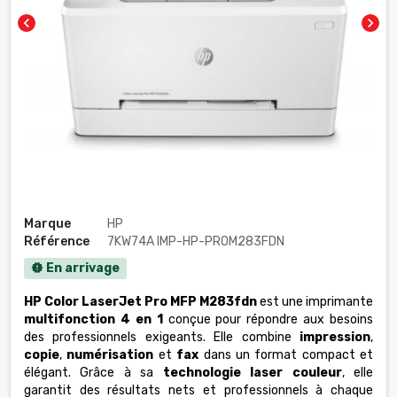
chevron_left
chevron_right
Marque
HP
Référence
7KW74A IMP-HP-PROM283FDN
En arrivage
new_releases
HP Color LaserJet Pro MFP M283fdn
est une imprimante
multifonction 4 en 1
conçue pour répondre aux besoins
des professionnels exigeants. Elle combine
impression
,
copie
,
numérisation
et
fax
dans un format compact et
élégant. Grâce à sa
technologie laser couleur
, elle
garantit des résultats nets et professionnels à chaque