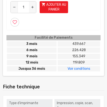
shopping_cart
AJOUTER AU
remove
add
PANIER
favorite_border
Facilité de Paiements
3 mois
439.667
6 mois
226.428
9 mois
155.349
12 mois
119.809
Jusqua 36 mois
Voir conditions
Fiche technique
Type d'imprimante
Impression, copie, scan,