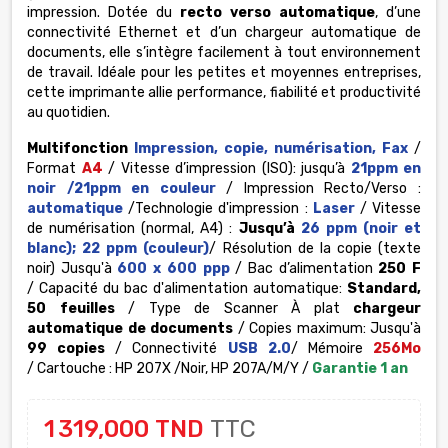
impression. Dotée du
recto verso automatique
, d’une
connectivité Ethernet et d’un chargeur automatique de
documents, elle s’intègre facilement à tout environnement
de travail. Idéale pour les petites et moyennes entreprises,
cette imprimante allie performance, fiabilité et productivité
au quotidien.
Multifonction
Impression, copie, numérisation, Fax
/
Format
A4
/ Vitesse d’impression (ISO):
jusqu’à
21ppm en
noir /21ppm en couleur
/ Impression Recto/Verso :
automatique
/Technologie d'impression :
Laser
/ Vitesse
de numérisation (normal, A4) :
Jusqu’à
26 ppm (noir et
blanc); 22 ppm (couleur)
/ Résolution de la copie (texte
noir) Jusqu'à
600 x 600 ppp
/ Bac d’alimentation
250 F
/ Capacité du bac d'alimentation automatique:
Standard,
50 feuilles
/ Type de
Scanner À plat
chargeur
automatique de documents
/ Copies maximum: Jusqu'à
99 copies
/ Connectivité
USB 2.0
/ Mémoire
256Mo
/ Cartouche : HP 207X /Noir, HP 207A/M/Y /
Garantie 1 an
1 319,000 TND
TTC