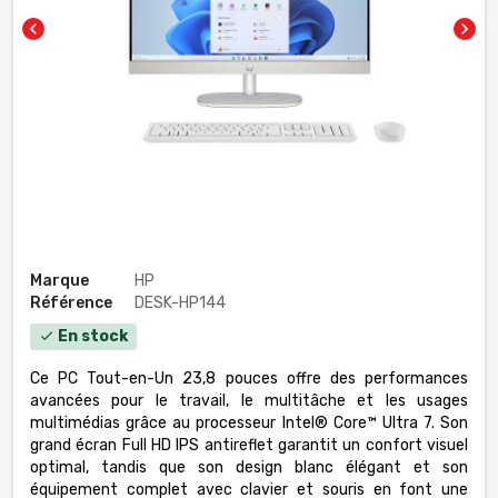
chevron_left
chevron_right
Marque
HP
Référence
DESK-HP144
En stock
check
Ce PC Tout-en-Un 23,8 pouces offre des performances
avancées pour le travail, le multitâche et les usages
multimédias grâce au processeur Intel® Core™ Ultra 7. Son
grand écran Full HD IPS antireflet garantit un confort visuel
optimal, tandis que son design blanc élégant et son
équipement complet avec clavier et souris en font une