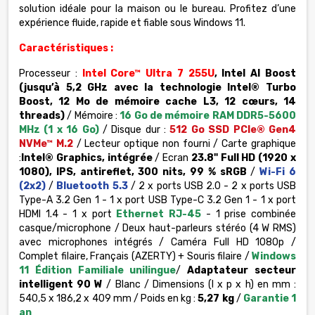
solution idéale pour la maison ou le bureau. Profitez d’une
expérience fluide, rapide et fiable sous Windows 11.
Caractéristiques :
Processeur :
Intel Core™ Ultra 7 255U
, Intel AI Boost
(jusqu’à 5,2 GHz avec la technologie Intel® Turbo
Boost, 12 Mo de mémoire cache L3, 12 cœurs, 14
threads)
/ Mémoire :
16 Go de mémoire RAM DDR5-5600
MHz (1 x 16 Go)
/ Disque dur :
512 Go SSD PCIe® Gen4
NVMe™ M.2
/ Lecteur optique non fourni / Carte graphique
:
Intel® Graphics, intégrée
/ Ecran
23.8" Full HD (1920 x
1080), IPS, antireflet, 300 nits, 99 % sRGB
/
Wi-Fi 6
(2x2)
/
Bluetooth 5.3
/ 2 x ports USB 2.0 - 2 x ports USB
Type-A 3.2 Gen 1 - 1 x port USB Type-C 3.2 Gen 1 - 1 x port
HDMI 1.4 - 1 x port
Ethernet RJ-45
- 1 prise combinée
casque/microphone / Deux haut-parleurs stéréo (4 W RMS)
avec microphones intégrés / Caméra Full HD 1080p /
Complet filaire, Français (AZERTY) + Souris filaire /
Windows
11 Édition Familiale unilingue
/
Adaptateur secteur
intelligent 90 W
/ Blanc / Dimensions (l x p x h) en mm :
540,5 x 186,2 x 409 mm / Poids en kg :
5,27 kg
/
Garantie 1
an