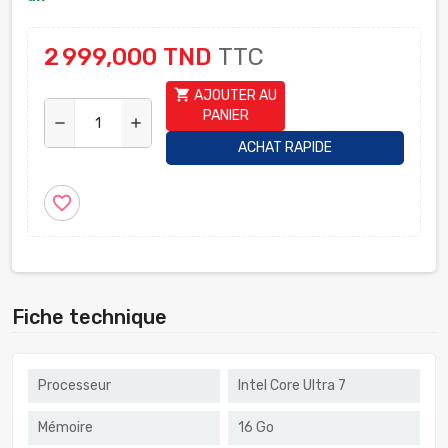
2 999,000 TND
TTC
shopping_cart
AJOUTER AU
PANIER
remove
add
ACHAT RAPIDE
favorite_border
Fiche technique
Processeur
Intel Core Ultra 7
Mémoire
16 Go