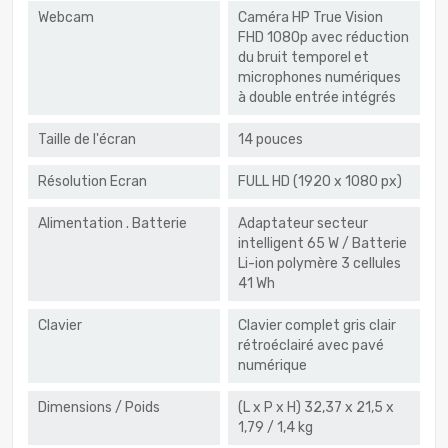
Webcam
Caméra HP True Vision
FHD 1080p avec réduction
du bruit temporel et
microphones numériques
à double entrée intégrés
Taille de l'écran
14 pouces
Résolution Ecran
FULL HD (1920 x 1080 px)
Alimentation . Batterie
Adaptateur secteur
intelligent 65 W / Batterie
Li-ion polymère 3 cellules
41 Wh
Clavier
Clavier complet gris clair
rétroéclairé avec pavé
numérique
Dimensions / Poids
(L x P x H) 32,37 x 21,5 x
1,79 / 1,4 kg