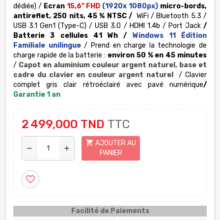
dédiée) /
Ecran
15,6" FHD
(1920x 1080px)
micro-bords,
antireflet, 250 nits, 45 %
NTSC
/
WiFi / Bluetooth 5.3 /
USB 3.1 Gen1 (Type-C) /
USB 3.0
/ HDMI 1.4b / Port Jack
/
Batterie 3 cellules 41 Wh /
Windows 11 Édition
Familiale unilingue
/ Prend en charge la technologie de
charge rapide de la batterie :
environ 50 % en 45
minutes
/
Capot en aluminium couleur argent naturel, base et
cadre du clavier en couleur argent naturel
/ Clavier
complet gris clair rétroéclairé avec pavé numérique
/
Garantie 1 an
2 499,000 TND
TTC
shopping_cart
AJOUTER AU
remove
add
PANIER
favorite_border
Facilité de Paiements