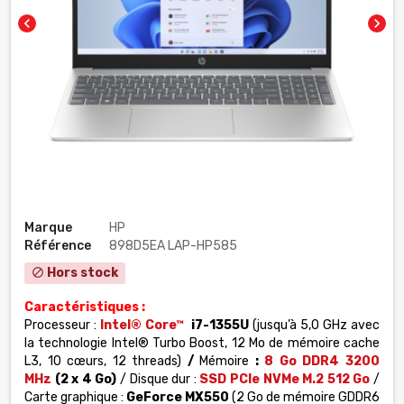
chevron_left
chevron_right
Marque
HP
Référence
898D5EA LAP-HP585
Hors stock
block
Caractéristiques :
Processeur :
Intel® Core™
i7-1355U
(jusqu’à 5,0 GHz avec
la technologie Intel® Turbo Boost, 12 Mo de mémoire cache
L3, 10 cœurs, 12 threads)
/
Mémoire
:
8 Go DDR4 3200
MHz
(2 x 4 Go)
/ Disque dur :
SSD PCIe NVMe M.2 512 Go
/
Carte graphique :
GeForce MX550
(2 Go de mémoire GDDR6