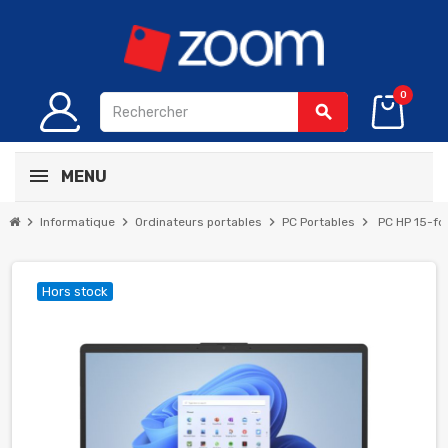
0
search
MENU
chevron_right
chevron_right
chevron_right
chevron_right
Informatique
Ordinateurs portables
PC Portables
PC HP 15-fd
Hors stock