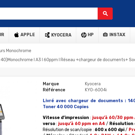
search
UR
APPLE
HP
INSTAX
KYOCERA
urs Monochrome
-40)Monochrome l A3 l 60ppm l Réseau +chargeur de documents+ Socl
Marque
Kyocera
Référence
KYO-6004i
Livré
avec chargeur de documents : 140 
Toner 40 000 Copies
Vitesse d’impression
:
jusqu’à 60/30 ppm
verso
:
jusqu’à 60 ppm en A4
/
Résolution 
Résolution de scan/copie :
600 x 600 dpi
/
Pr