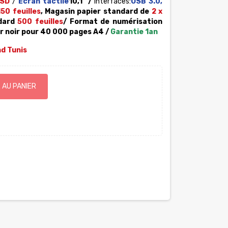
SSD
/
Ecran tactile
10,1''
/
Interfaces:
USB 3.0,
50 feuilles
, Magasin papier
standard de
2 x
ndard
500 feuilles
/ Format de numérisation
r noir pour 40 000 pages A4 /
Garantie 1an
nd Tunis
 AU PANIER