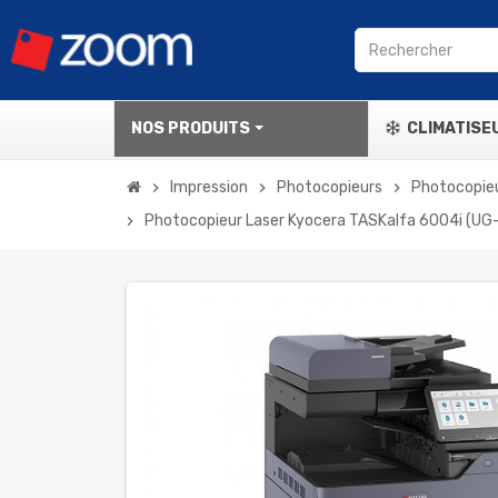
NOS PRODUITS
CLIMATISE
Impression
Photocopieurs
Photocopie
chevron_right
chevron_right
chevron_right
Photocopieur Laser Kyocera TASKalfa 6004i (UG
chevron_right