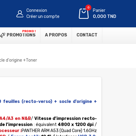
0
Connexion
Panier
Créer un compte
0,000 TND
PROMO !
PROMOTIONS
A PROPOS
CONTACT
e d'origine +Toner
feuilles (recto-verso) + socle d'origine +
 A4/A3 en N&B
/
Vitesse d’impression recto-
de l’impression
: équivalent
4800 x 1200 dpi
/
ocesseur :
PANTHER ARM A53 (Quad Core) 1.6GHz