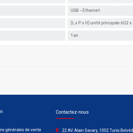
USB - Ethernet
(L x P x H) unité principale 602
1 an
on
Contactez-nous
ons générales de vente
22 AV. Alain Savary, 1002 Tunis Belvéd