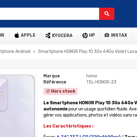
search
UR
APPLE
HP
INSTAX
KYOCERA
tphone Android
Smartphone HONOR Play 10 3Go 64Go Violet Lav
chevron_right
Marque
honor
Référence
TEL-HONOR-23
Hors stock
block
Le Smartphone HONOR Play 10 3Go 64Go V
autonomie
pour un usage quotidien fluide. Av
gérer vos applications, photos et vidéos sans r
Les Caractéristiques :