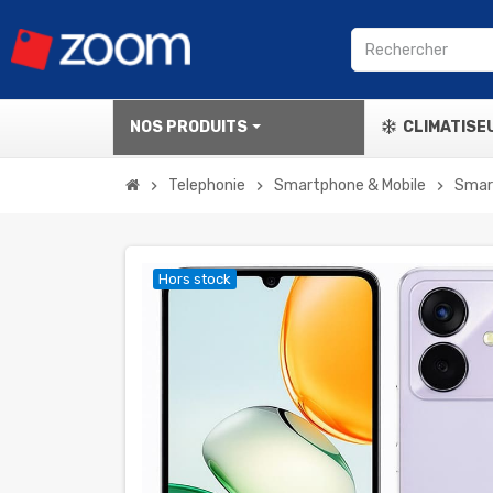
NOS PRODUITS
CLIMATISE
Telephonie
Smartphone & Mobile
Smar
chevron_right
chevron_right
chevron_right
Hors stock