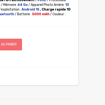
de rafraichissement :
90Hz
/ Processeur
o
/ Mémoire :
64
Go
/ Appareil Photo Arriére:
13
exploitation :
Android 15
, Charge rapide 10
uetooth
/ Batterie :
5000 mAh
/ Couleur :
 AU PANIER