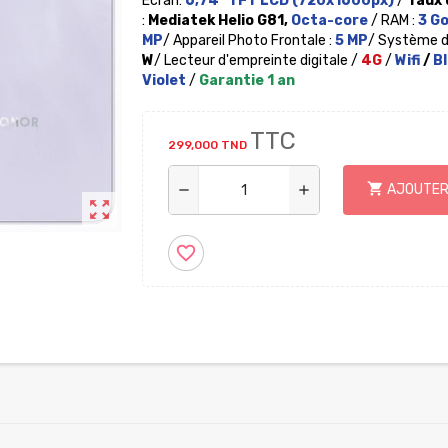
Écran:
6,74"
TFT LCD (720x1600px)
/
Taux 
:
Mediatek Helio G81,
Octa-core
/ RAM :
3
G
MP
/ Appareil Photo Frontale :
5 MP
/ Système d'
W
/ Lecteur d'empreinte digitale /
4G
/
Wifi
/
Bl
Violet
/
Garantie 1 an
TTC
299,000 TND
shopping_cart
AJOUTER
remove
add
zoom_out_map
favorite_border