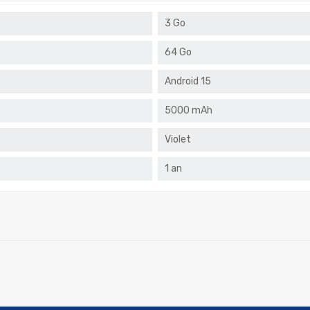
3 Go
64 Go
Android 15
5000 mAh
Violet
1 an