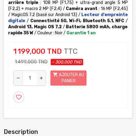
arrière triple
: 108 MP (F1,75) + ultra-grand angle 5 MP
(F2,2) + macro 2 MP (F2,4) /
Caméra avant
: 16 MP (F2,45)
/ MagicOS 7.2 (basé sur Android 13)
/
Lecteur d'empreinte
digitale
/
Connectivité 5G, Wi-Fi, Bluetooth 5.1, NFC
/
Android 13, Magic OS 7.2
/
Batterie 5800 mAh, charge
rapide 35 W
/ Couleur : Noir /
Garantie 1 an
1 199,000 TND
TTC
1 499,000 TND
- 300,000 TND
shopping_cart
AJOUTER AU
remove
add
PANIER
favorite_border
Description