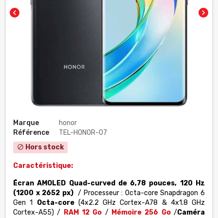
chevron_left
chevron_right
Marque
honor
Référence
TEL-HONOR-07
Hors stock
block
Caractéristique:
Écran AMOLED Quad-curved de 6,78 pouces, 120 Hz
(1200 x 2652 px)
/ Processeur :
Octa-core Snapdragon 6
Gen 1
Octa-core
(4x2.2 GHz Cortex-A78 & 4x1.8 GHz
Cortex-A55) /
RAM
12 Go
/
Mémoire
256 Go
/
Caméra