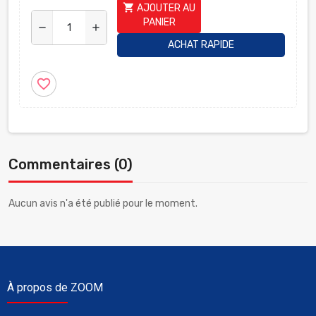
shopping_cart
AJOUTER AU
PANIER
remove
add
ACHAT RAPIDE
favorite_border
Commentaires (0)
Aucun avis n'a été publié pour le moment.
À propos de ZOOM