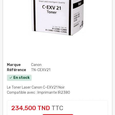
Marque
Canon
Référence
TN-CEXV21
En stock
check
Le Toner Laser Canon C-EXV21 Noir
Compatible avec : Imprimante IR2380
234,500 TND
TTC