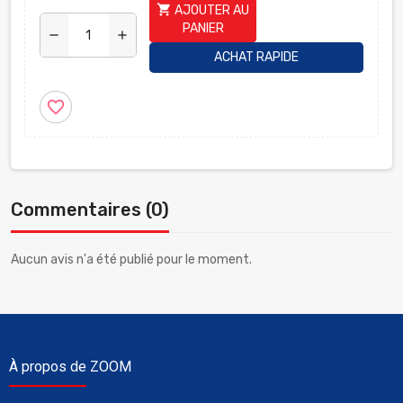
shopping_cart
AJOUTER AU
PANIER
remove
add
ACHAT RAPIDE
favorite_border
Commentaires (0)
Aucun avis n'a été publié pour le moment.
À propos de ZOOM